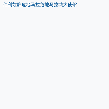
伯利兹驻危地马拉危地马拉城大使馆