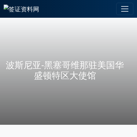
波斯尼亚-黑塞哥维那驻美国华
盛顿特区大使馆