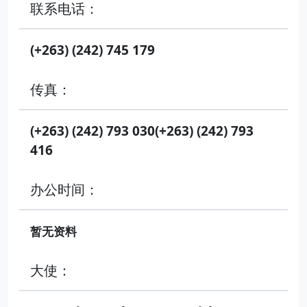
联系电话：
(+263) (242) 745 179
传真：
(+263) (242) 793 030(+263) (242) 793
416
办公时间：
暂无资料
大使：