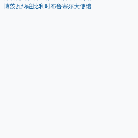
博茨瓦纳驻比利时布鲁塞尔大使馆