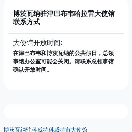
博茨瓦纳驻津巴布韦哈拉雷大使馆
联系方式
大使馆开放时间:
在津巴布韦和博茨瓦纳的公共假日，总领
事馆办公室可能会关闭。请联系总领事馆
确认开放时间。
博茨瓦纳驻科威特科威特市大使馆