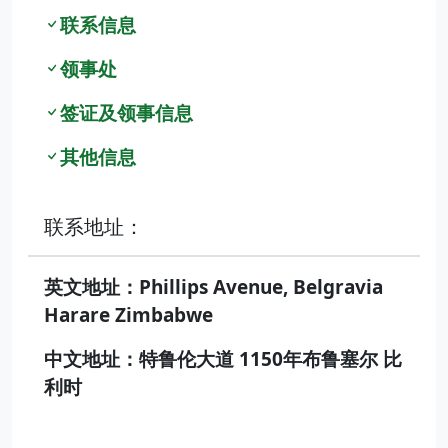
联系信息
领事处
签证及领事信息
其他信息
联系地址：
英文地址：Phillips Avenue, Belgravia
Harare Zimbabwe
中文地址：特鲁伦大道 1150年布鲁塞尔 比
利时