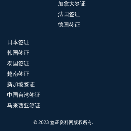
加拿大签证
法国签证
德国签证
日本签证
韩国签证
泰国签证
越南签证
新加坡签证
中国台湾签证
马来西亚签证
© 2023 签证资料网版权所有.