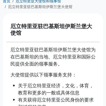
首页
厄立特里亚大使馆和领事馆
厄立特里亚驻巴基斯坦伊斯兰堡大使馆
厄立特里亚驻巴基斯坦伊斯兰堡大
使馆
厄立特里亚驻巴基斯坦伊斯兰堡大使馆为
在巴基斯坦的当地、厄立特里亚和国际公
民提供全面的领事服务。
大使馆提供以下领事服务支持：
关于厄立特里亚经济，文化，体育，
教育和更多的一般或具体信息
有关获得厄立特里亚公民身份的要求