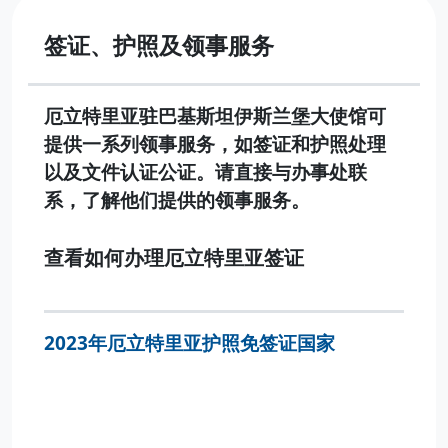
签证、护照及领事服务
厄立特里亚驻巴基斯坦伊斯兰堡大使馆可
提供一系列领事服务，如签证和护照处理
以及文件认证公证。请直接与办事处联
系，了解他们提供的领事服务。
查看如何办理厄立特里亚签证
2023年厄立特里亚护照免签证国家