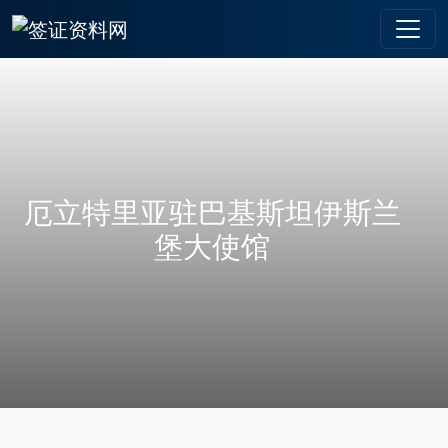
厄立特里亚驻巴基斯坦伊斯兰
堡大使馆