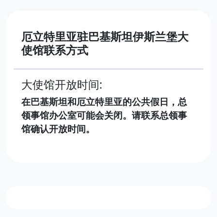
厄立特里亚驻巴基斯坦伊斯兰堡大
使馆联系方式
大使馆开放时间:
在巴基斯坦和厄立特里亚的公共假日，总
领事馆办公室可能会关闭。请联系总领事
馆确认开放时间。