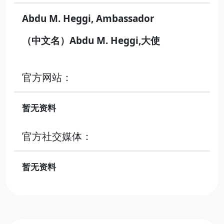
Abdu M. Heggi, Ambassador
（中文名）Abdu M. Heggi,大使
官方网站：
暂无资料
官方社交媒体：
暂无资料