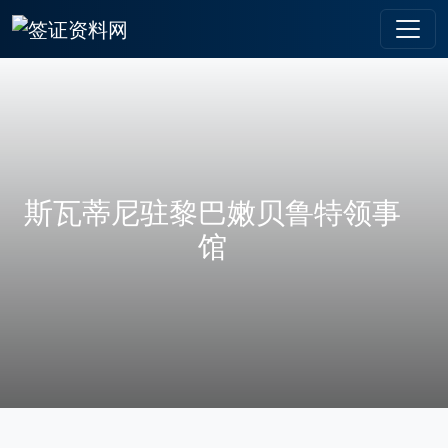
斯瓦蒂尼驻黎巴嫩贝鲁特领事
馆