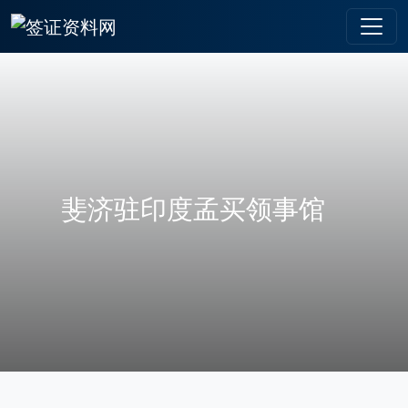
斐济驻印度孟买领事馆