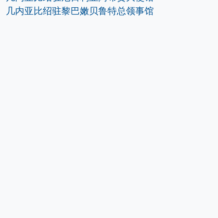
几内亚比绍驻黎巴嫩贝鲁特总领事馆