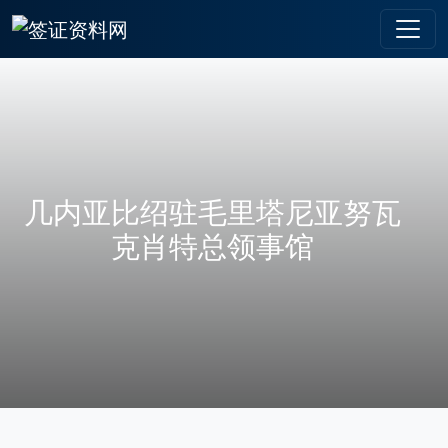
几内亚比绍驻毛里塔尼亚努瓦
克肖特总领事馆