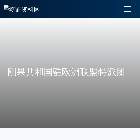
刚果共和国驻欧洲联盟特派团