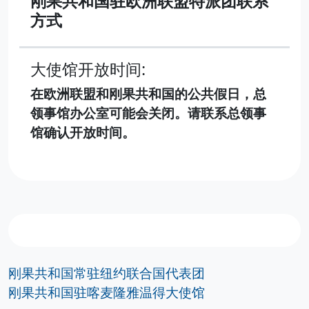
刚果共和国驻欧洲联盟特派团联系
方式
大使馆开放时间:
在欧洲联盟和刚果共和国的公共假日，总
领事馆办公室可能会关闭。请联系总领事
馆确认开放时间。
刚果共和国常驻纽约联合国代表团
刚果共和国驻喀麦隆雅温得大使馆