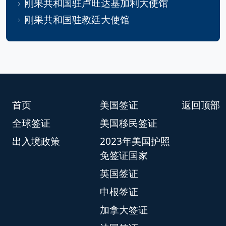
刚果共和国驻卢旺达基加利大使馆
刚果共和国驻教廷大使馆
首页
美国签证
返回顶部
全球签证
美国移民签证
出入境政策
2023年美国护照
免签证国家
英国签证
申根签证
加拿大签证