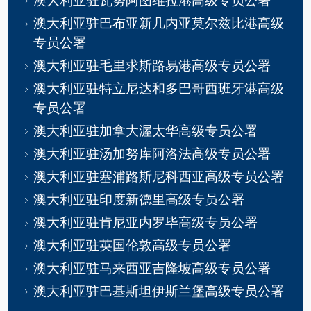
澳大利亚驻巴布亚新几内亚莫尔兹比港高级
专员公署
澳大利亚驻毛里求斯路易港高级专员公署
澳大利亚驻特立尼达和多巴哥西班牙港高级
专员公署
澳大利亚驻加拿大渥太华高级专员公署
澳大利亚驻汤加努库阿洛法高级专员公署
澳大利亚驻塞浦路斯尼科西亚高级专员公署
澳大利亚驻印度新德里高级专员公署
澳大利亚驻肯尼亚内罗毕高级专员公署
澳大利亚驻英国伦敦高级专员公署
澳大利亚驻马来西亚吉隆坡高级专员公署
澳大利亚驻巴基斯坦伊斯兰堡高级专员公署