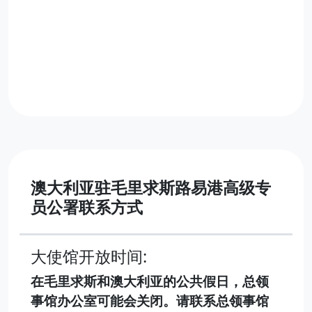
澳大利亚驻毛里求斯路易港高级专
员公署联系方式
大使馆开放时间:
在毛里求斯和澳大利亚的公共假日，总领
事馆办公室可能会关闭。请联系总领事馆