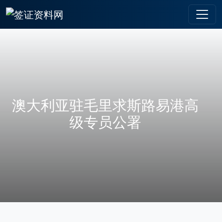
澳大利亚驻毛里求斯路易港高
级专员公署