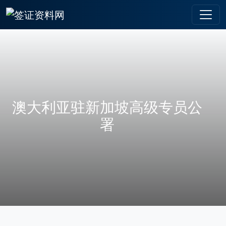
澳大利亚驻新加坡高级专员公
署