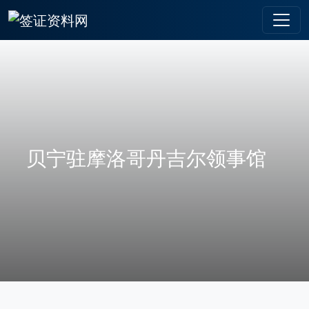
贝宁驻摩洛哥丹吉尔领事馆