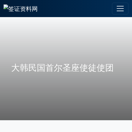
大韩民国首尔圣座使徒使团