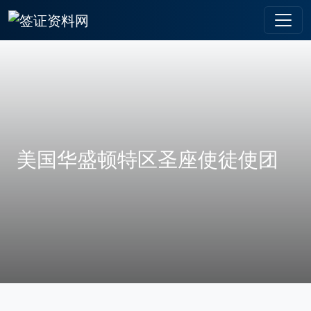
美国华盛顿特区圣座使徒使团